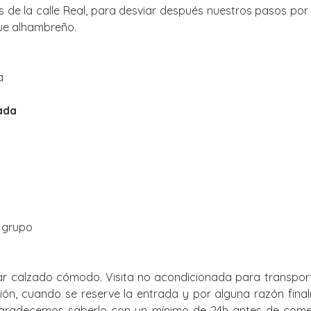
s de la calle Real, para desviar después nuestros pasos por 
que alhambreño.
a
ada
e grupo
ar calzado cómodo. Visita no acondicionada para transpor
ión, cuando se reserve la entrada y por alguna razón fin
a, agradecemos saberlo con un mínimo de 24h antes de come