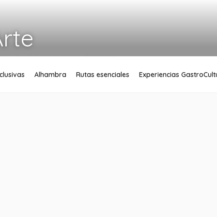
Arte
n experiencias únicas
xclusivas
Alhambra
Rutas esenciales
Experiencias GastroCult