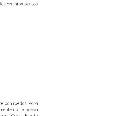
los distintos puntos
te con ruedas. Para
almente no se pueda
nzar. Guías de Arte