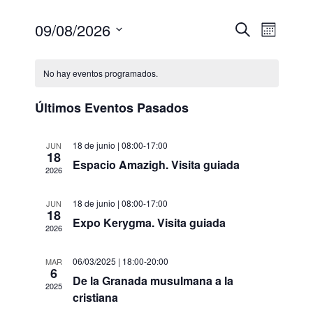
09/08/2026
N
N
B
M
u
a
a
S
e
s
v
s
e
v
c
No hay eventos programados.
e
l
a
e
g
r
e
g
Últimos Eventos Pasados
a
c
a
c
c
c
18 de junio | 08:00
-
17:00
JUN
i
i
18
Espacio Amazigh. Visita guiada
i
o
ó
2026
n
ó
n
a
d
n
18 de junio | 08:00
-
17:00
JUN
18
r
e
Expo Kerygma. Visita guiada
d
2026
f
v
e
e
i
b
06/03/2025 | 18:00
-
20:00
MAR
c
6
s
De la Granada musulmana a la
ú
h
2025
t
cristiana
a
s
a