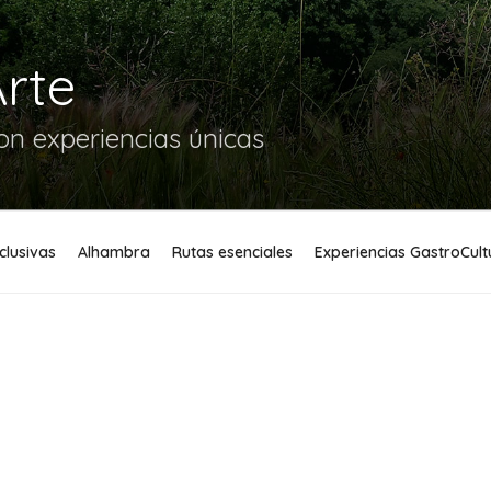
Arte
n experiencias únicas
xclusivas
Alhambra
Rutas esenciales
Experiencias GastroCult