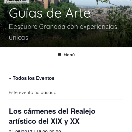
Guías de Arte
Descubre Granada con experiencias
únicas
Menú
« Todos los Eventos
Este evento ha pasado.
Los cármenes del Realejo
artístico del XIX y XX
21/05/2017 | 18:00
-
20:00