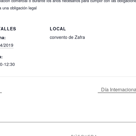
ación comercial o durante los años necesarios para cumplir con las obligacion
a una obligación legal
TALLES
LOCAL
convento de Zafra
ha:
04/2019
a:
0-12:30
Día Internacion