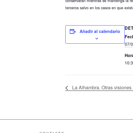
conservarán mientras se mantenga la rel
terceros salvo en los casos en que exist
DE
Añadir al calendario
Fec
07/
Hor
10:3
La Alhambra. Otras visiones