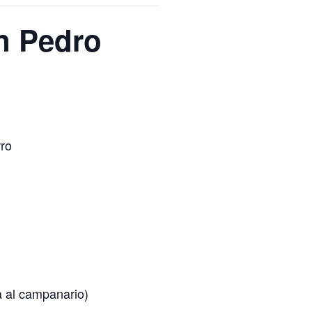
an Pedro
rro
a al campanario)