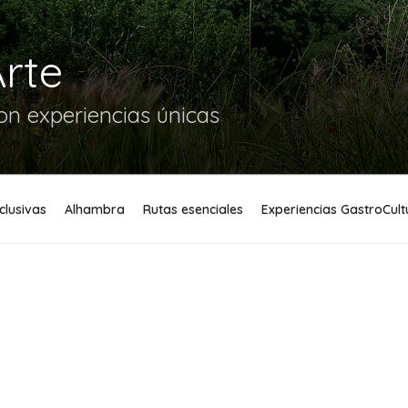
Arte
n experiencias únicas
xclusivas
Alhambra
Rutas esenciales
Experiencias GastroCult