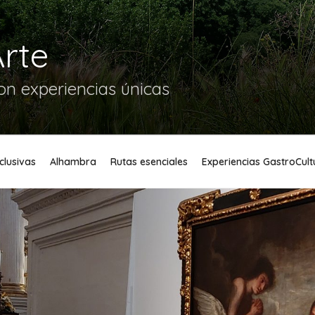
Arte
n experiencias únicas
xclusivas
Alhambra
Rutas esenciales
Experiencias GastroCult