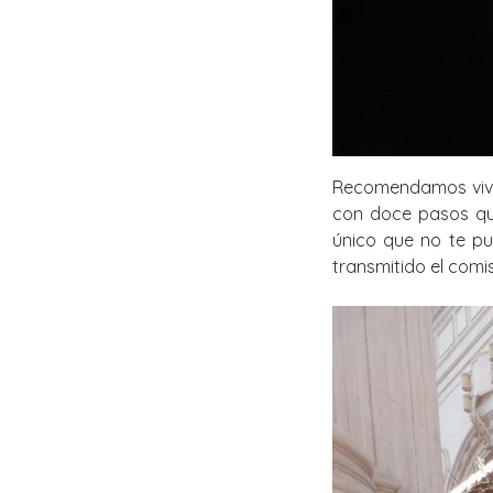
Recomendamos vivam
con doce pasos que
único que no te pu
transmitido el comi