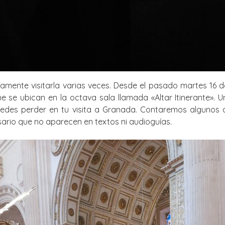
ente visitarla varias veces. Desde el pasado martes 16 d
 se ubican en la octava sala llamada «Altar Itinerante». U
edes perder en tu visita a Granada. Contaremos algunos 
sario que no aparecen en textos ni audioguías.